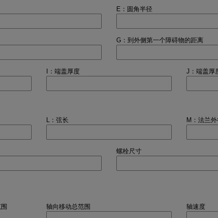
E：圆角半径
G：到外侧第一个障碍物的距离
I：端盖厚度
J：端盖厚
L：弦长
M：法兰外
螺栓尺寸
范围
轴向移动总范围
轴速度