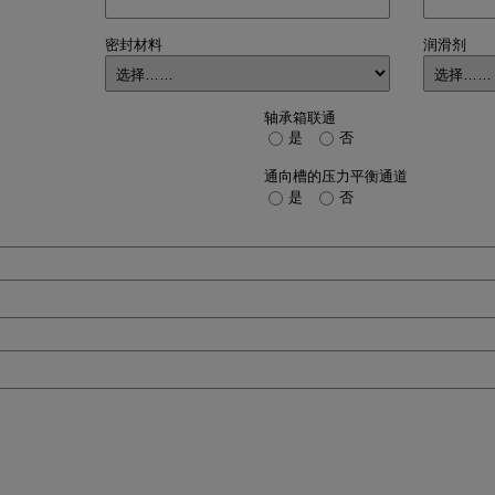
密封材料
润滑剂
轴承箱联通
是
否
通向槽的压力平衡通道
是
否