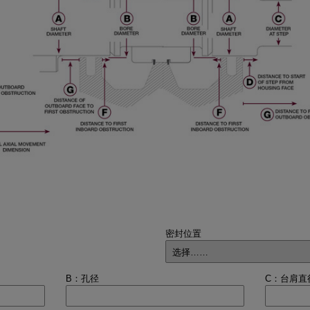
密封位置
B：孔径
C：台肩直