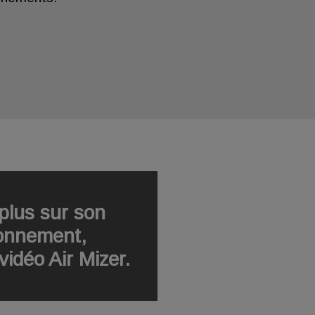
plus sur son
onnement,
vidéo Air Mizer.