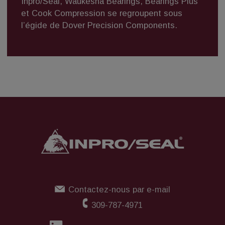
Inpro/Seal,
Waukesha Bearings
,
Bearings Plus
et
Cook Compression
se regroupent sous
l’égide de
Dover Precision Components
.
Contactez-nous par e-mail
309-787-4971