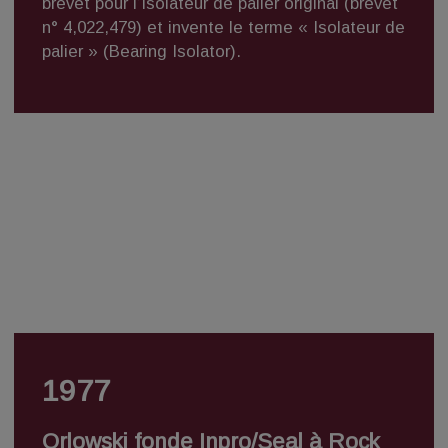
brevet pour l’Isolateur de palier original (brevet
n° 4,022,479) et invente le terme « Isolateur de
palier » (Bearing Isolator).
1977
Orlowski fonde Inpro/Seal à Rock