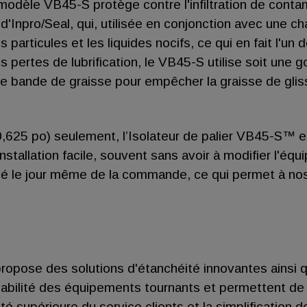
odèle VB45-S protège contre l'infiltration de contami
e d'Inpro/Seal, qui, utilisée en conjonction avec une
 particules et les liquides nocifs, ce qui en fait l'un
pertes de lubrification, le VB45-S utilise soit une gor
ne bande de graisse pour empêcher la graisse de gliss
,625 po) seulement, l’Isolateur de palier VB45-S™ es
installation facile, souvent sans avoir à modifier l'
édié le jour même de la commande, ce qui permet à no
 propose des solutions d'étanchéité innovantes ainsi 
iabilité des équipements tournants et permettent de 
 supérieure du service clients et la simplification 