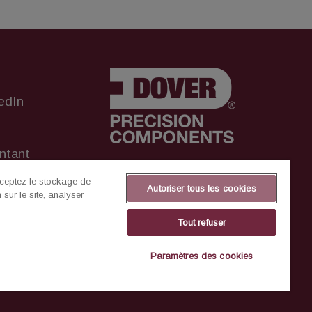
edIn
ntant
cceptez le stockage de
Autoriser tous les cookies
sur le site, analyser
r
Tout refuser
tion
Paramètres des cookies