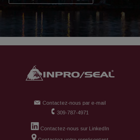
du joint labyrinthe tourne correctement
avec le stator.
Les joints labyrinthes Inpro/Seal peuvent
être installés sur des pompes, des
moteurs, des paliers à semelle, des
réducteurs et toute une série d'autres
équipements tournants. Pour obtenir des
instructions d’installation sur d’autres
équipements ou des conceptions plus
complexes, visitez le site
www.inpro-
seal.com
ou
contactez votre représentant
Inpro/Seal local
.
Contactez-nous par e-mail
309-787-4971
Contactez-nous sur LinkedIn
Contactez votre représentant