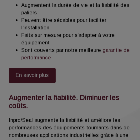
toujours, assurez-vous que vous portez
Augmentent la durée de vie et la fiabilité des
l'EPI approprié pour cette installation.
paliers
Peuvent être sécables pour faciliter
Lorsque vous déballez votre nouveau joint
l'installation
labyrinthe Inpro/Seal, vérifiez la présence
Faits sur mesure pour s'adapter à votre
des éléments suivants :
équipement
Sont couverts par notre meilleure
garantie de
Joint labyrinthe
performance
Trousse de lubrification
Instructions d’installation
En savoir plus
N'essayez pas de séparer les pièces du
joint labyrinthe, car il s'agit d'un ensemble
en une seule pièce.
Augmenter la fiabilité. Diminuer les
coûts.
Retirez le couvercle de l’équipement, en
prenant soin de noter la position de la face
Inpro/Seal augmente la fiabilité et améliore les
du boîtier à 6 h 00 ou vers le bas. Ensuite,
performances des équipements tournants dans de
vérifiez la bonne taille d'alésage pour
nombreuses applications industrielles grâce à une