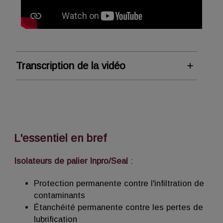
Transcription de la vidéo
Installation standard d'un joint
labyrinthe
Cette vidéo montre une installation
standard de joints labyrinthes Inpro/Seal,
L'essentiel en bref
sur des pompes ANSI et des moteurs
NEMA. Pour des instructions d'installation
Isolateurs de palier Inpro/Seal
:
sur d'autres équipements ou des
conceptions plus complexes, veuillez
Protection permanente contre l'infiltration de
suivre les instructions d'installation figurant
contaminants
dans la boîte ou contacter votre
Étanchéité permanente contre les pertes de
représentant Inpro/Seal local. Comme
lubrification