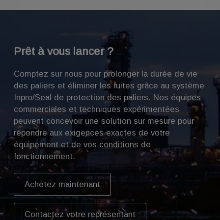
joint labyrinthe dans le couvercle, assurez-
vous visuellement qu'il est bien en place et
qu'il est bien serré. N’enfoncez pas
l’Isolateur de palier au-delà de
l’épaulement s’il est présent.
Prêt à vous lancer ?
Lubrifiez légèrement l'arbre avec le
Comptez sur nous pour prolonger la durée de vie
lubrifiant fourni.
des paliers et éliminer les fuites grâce au système
Inpro/Seal de protection des paliers. Nos équipes
Faites glisser le couvercle avec le joint
commerciales et techniques expérimentées
labyrinthe installé sur l'arbre et mettez-le
peuvent concevoir une solution sur mesure pour
en place en appuyant sur la face extérieure
répondre aux exigences exactes de votre
du joint labyrinthe, et non sur le couvercle.
équipement et de vos conditions de
Cela empêche la séparation du rotor/stator
fonctionnement.
et garantit que le joint labyrinthe reste bien
en place dans le couvercle.
Achetez maintenant
Une fois l'équipement assemblé, vérifiez
que l'arbre tourne librement et que le rotor
Contactez votre représentant