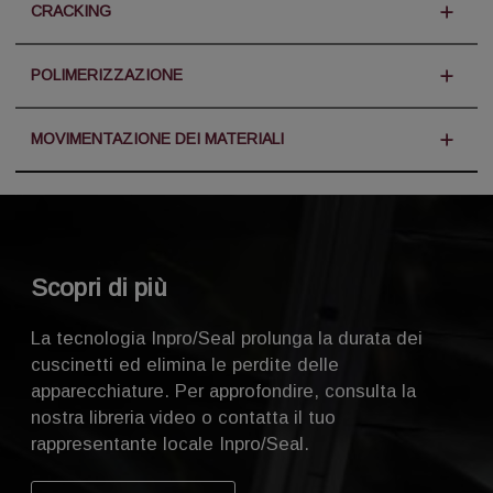
CRACKING
Processi
POLIMERIZZAZIONE
Cracking a vapore, cracking catalitico
Processi
MOVIMENTAZIONE DEI MATERIALI
Applicazioni
Polimerizzazione per addizione, polimerizzazione
Applicazioni
per condensazione
Motoriduttori
Soffianti
Motori
Applicazioni
Estrusori
Blocchi di supporto
Scopri di più
Motoriduttori
Pompe
Agitatori
Motori
Turbine a vapore
La tecnologia Inpro/Seal prolunga la durata dei
Miscelatori
Blocchi di supporto
cuscinetti ed elimina le perdite delle
Soffianti
Pompe
apparecchiature. Per approfondire, consulta la
Trasportatori
Valvole di alimentazione rotanti
nostra libreria video o contatta il tuo
Estrusori
rappresentante locale Inpro/Seal.
Ventole
Motoriduttori