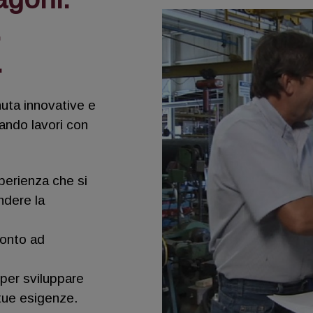
.
.
nuta innovative e
uando lavori con
perienza che si
ndere la
ronto ad
per sviluppare
 tue esigenze.