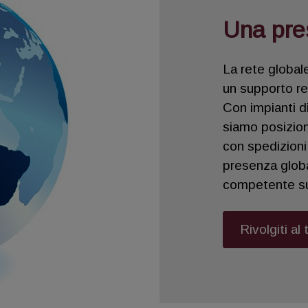
Una pre
La rete globale
un supporto rea
Con impianti d
siamo posiziona
con spedizioni 
presenza globa
competente sul
Rivolgiti al