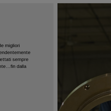
e migliori
dipendentemente
spettati sempre
nte…fin dalla