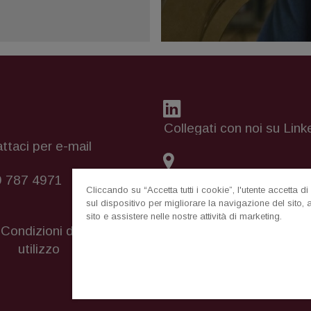
Collegati con noi su Link
ttaci per e-mail
9 787 4971
Contatta il tuo rapprese
Cliccando su “Accetta tutti i cookie”, l'utente accetta 
sul dispositivo per migliorare la navigazione del sito, a
sito e assistere nelle nostre attività di marketing.
Condizioni di
Informativa sui
Dove
utilizzo
cookie
Corpora