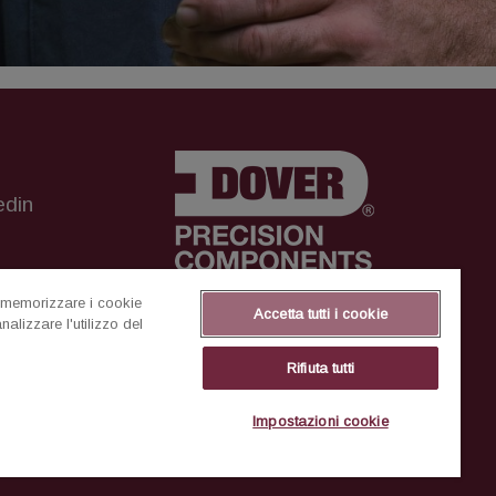
edin
ntante
di memorizzare i cookie
Accetta tutti i cookie
nalizzare l'utilizzo del
r
Rifiuta tutti
tion
Impostazioni cookie