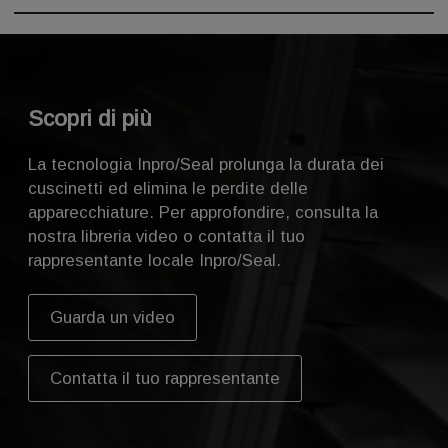
Ventole
Raffinatori
Motori
Alimentazione idrica, chiarificazione degli effluenti,
Ventole
Lavatrici
Processi
Applicazioni
Rulli di macchine continue
aerazione, trasferimento dei fanghi, discarica
Motoriduttori
Blocchi di supporto
Motori
Taglio dei rotoli, imballaggio, finitura
Agitatori
Impastatrici
Applicazioni
Blocchi di supporto
Scopri di più
Motoriduttori
Pompe
Pompe
Applicazioni
Motori
Raffinatori
Aeratori
Turbine a vapore
La tecnologia Inpro/Seal prolunga la durata dei
Blocchi di supporto
Pompe per vuoto
Motoriduttori
Motoriduttori
cuscinetti ed elimina le perdite delle
Pompe
Motori
Motori
apparecchiature. Per approfondire, consulta la
Trasportatori a coclea
Blocchi di supporto
nostra libreria video o contatta il tuo
Pompe
rappresentante locale Inpro/Seal.
Trasportatori a coclea
Guarda un video
Contatta il tuo rappresentante