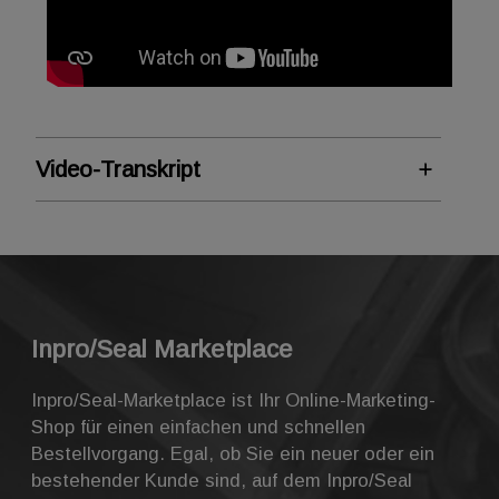
Video-Transkript
Marketplace: Benutzer
verwalten
Sehen wir uns an, wie Sie Benutzer für
Ihrem Unternehmen einrichten. Benutzer
Inpro/Seal Marketplace
können Administratoren oder Käufer sein.
Die nachstehende Grafik zeigt die
Inpro/Seal-Marketplace ist Ihr Online-Marketing-
Funktionen der jeweiligen Benutzertypen
Shop für einen einfachen und schnellen
auf, um Ihnen dabei zu helfen, den Typ des
Bestellvorgang. Egal, ob Sie ein neuer oder ein
zu erstellenden Benutzers zu bestimmen.
bestehender Kunde sind, auf dem Inpro/Seal