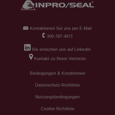
dieser Benutzer ein Administrator für Ihr
Unternehmen sein soll, dann klicken Sie
„Konto-Administrator“. Sobald der Benutzer
hinzugefügt wurde, wird er in der Liste der
Kontaktieren Sie uns per E-Mail
Unternehmensbenutzer angezeigt. Das
System schickt dem neuen Benutzer
309-787-4971
automatisch eine E-Mail mit Anweisungen
zur Einrichtung seines Passworts.
Sie erreichen uns auf Linkedin
Kontakt zu Ihrem Vertreter
Bedingungen & Konditionen
Datenschutz-Richtlinie
Nutzungsbedingungen
Cookie-Richtlinie