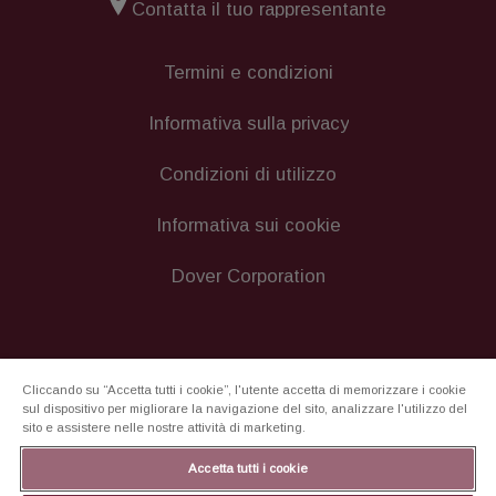
Contatta il tuo rappresentante
Termini e condizioni
Informativa sulla privacy
Condizioni di utilizzo
Informativa sui cookie
Dover Corporation
Cliccando su “Accetta tutti i cookie”, l'utente accetta di memorizzare i cookie
sul dispositivo per migliorare la navigazione del sito, analizzare l'utilizzo del
sito e assistere nelle nostre attività di marketing.
Accetta tutti i cookie