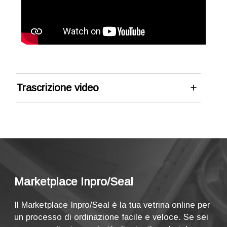
Trascrizione video
Marketplace: Acquista per
codice articolo
Esaminiamo il semplice processo di
acquisto con un numero di articolo. Dalla
schermata iniziale del marketplace,
Marketplace Inpro/Seal
inserisci il numero dell'articolo direttamente
in questo campo e fai clic su "Cerca".
Il Marketplace Inpro/Seal è la tua vetrina online per
Inserisci il numero dell'articolo e osserva
un processo di ordinazione facile e veloce. Se sei
cosa succede.